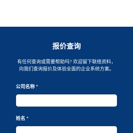
报价查询
有任何查询或需要帮助吗? 欢迎留下联络资料，
向我们查询报价及体验全面的企业系统方案。
*
公司名称
*
商
业
电
邮
商
业
姓名
*
电
邮