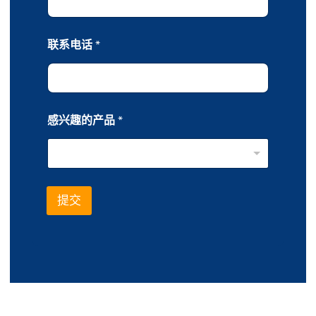
联系电话
*
公
感兴趣的产品
*
司
名
称
联
系
电
提交
话
公
司
名
称