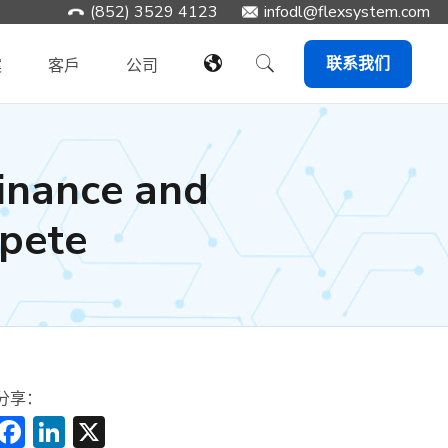
(852) 3529 4123
infodl@flexsystem.com
联系我们
案
客戶
公司
inance and
pete
分享：
Facebook
LinkedIn
X