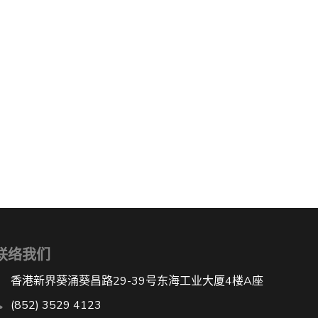
联络我们
香港新界葵涌葵昌路29-39号东海工业大厦4楼A座
(852) 3529 4123