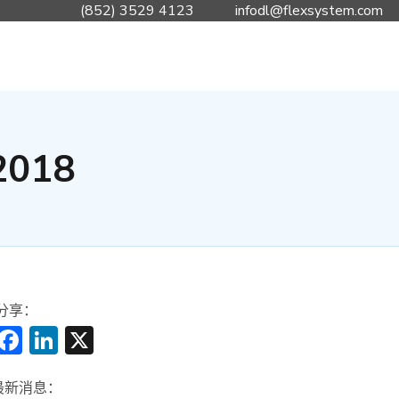
(852) 3529 4123
infodl@flexsystem.com
018
分享：
Facebook
LinkedIn
X
最新消息：