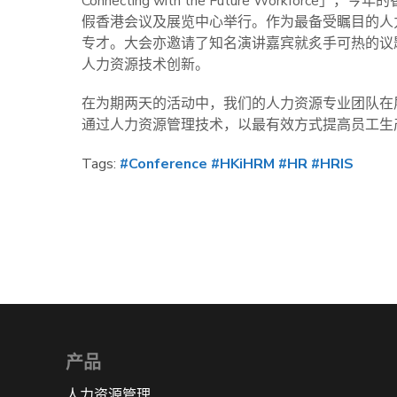
Connecting with the Future Workf
假香港会议及展览中心举行。作为最备受瞩目的人
专才。大会亦邀请了知名演讲嘉宾就炙手可热的议
人力资源技术创新。
在为期两天的活动中，我们的人力资源专业团队在
通过人力资源管理技术，以最有效方式提高员工生
Tags:
#Conference
#HKiHRM
#HR
#HRIS
产品
人力资源管理