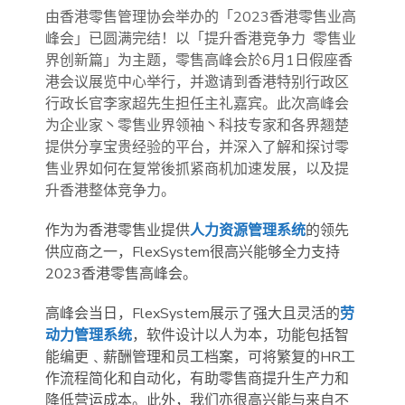
由香港零售管理协会举办的「2023香港零售业高
峰会」已圆满完结！以「提升香港竞争力 零售业
界创新篇」为主题，零售高峰会於6月1日假座香
港会议展览中心举行，并邀请到香港特别行政区
行政长官李家超先生担任主礼嘉宾。此次高峰会
为企业家丶零售业界领袖丶科技专家和各界翘楚
提供分享宝贵经验的平台，并深入了解和探讨零
售业界如何在复常後抓紧商机加速发展，以及提
升香港整体竞争力。
作为为香港零售业提供
人力资源管理系统
的领先
供应商之一，FlexSystem很高兴能够全力支持
2023香港零售高峰会。
高峰会当日，FlexSystem展示了强大且灵活的
劳
动力管理系统
，软件设计以人为本，功能包括智
能编更﹑薪酬管理和员工档案，可将繁复的HR工
作流程简化和自动化，有助零售商提升生产力和
降低营运成本。此外，我们亦很高兴能与来自不