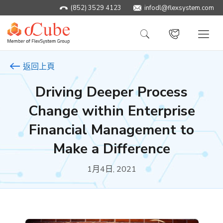
(852) 3529 4123
infodl@flexsystem.com
返回上頁
Driving Deeper Process
Change within Enterprise
Financial Management to
Make a Difference
1月4日, 2021