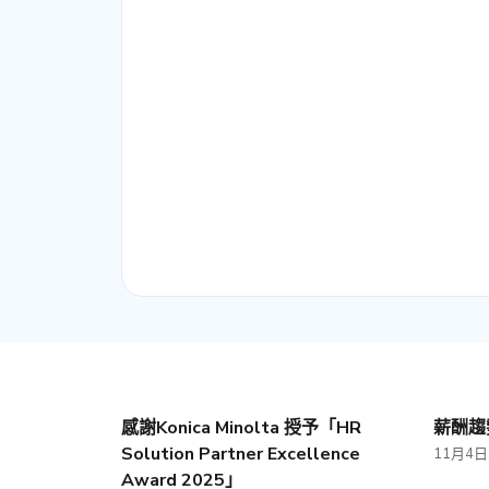
感謝Konica Minolta 授予「HR
薪酬趨
Solution Partner Excellence
11月4日,
Award 2025」