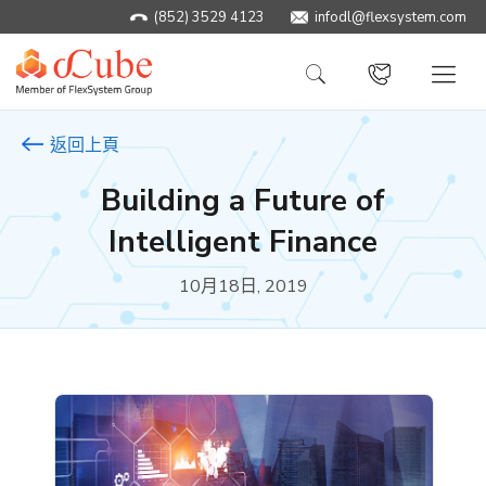
(852) 3529 4123
infodl@flexsystem.com
返回上頁
Building a Future of
Intelligent Finance
10月18日, 2019